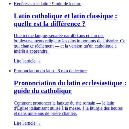
Repères sur le latin · 9 min de lecture
Latin catholique et latin classique :
quelle est la différence ?
Une même langue, séparée par 400 ans et l'un des
bouleversements religieux les plus importants de l'histoire. Ce
qui change réellement — et la version qu'un catholique a
intérêt à apprendre.
Lire l'article →
Prononciation du latin · 8 min de lecture
Prononciation du latin ecclésiastique :
guide du catholique
Comment prononcer la langue du rite romain — le latin
d'Église italianisant utilisé à la messe, à la liturgie des heures
et dans mille ans de prière chantée.
Lire l'article →