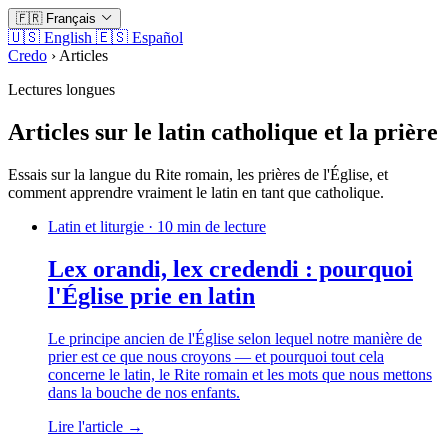
🇫🇷
Français
🇺🇸
English
🇪🇸
Español
Credo
›
Articles
Lectures longues
Articles sur le latin catholique et la prière
Essais sur la langue du Rite romain, les prières de l'Église, et
comment apprendre vraiment le latin en tant que catholique.
Latin et liturgie · 10 min de lecture
Lex orandi, lex credendi : pourquoi
l'Église prie en latin
Le principe ancien de l'Église selon lequel notre manière de
prier est ce que nous croyons — et pourquoi tout cela
concerne le latin, le Rite romain et les mots que nous mettons
dans la bouche de nos enfants.
Lire l'article →