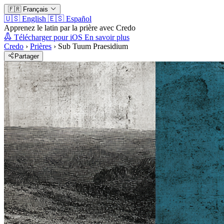
🇫🇷
Français
🇺🇸
English
🇪🇸
Español
Apprenez le latin par la prière avec Credo
Télécharger pour iOS
En savoir plus
Credo
›
Prières
›
Sub Tuum Praesidium
Partager