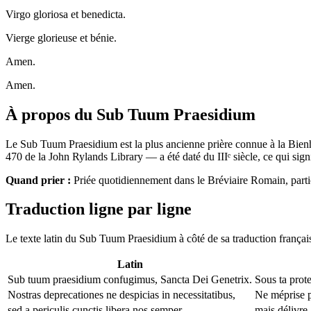
Virgo gloriosa et benedicta.
Vierge glorieuse et bénie.
Amen.
Amen.
À propos du Sub Tuum Praesidium
Le Sub Tuum Praesidium est la plus ancienne prière connue à la Bien
470 de la John Rylands Library — a été daté du IIIᵉ siècle, ce qui signi
Quand prier :
Priée quotidiennement dans le Bréviaire Romain, parti
Traduction ligne par ligne
Le texte latin du Sub Tuum Praesidium à côté de sa traduction français
Latin
Sub tuum praesidium confugimus, Sancta Dei Genetrix.
Sous ta prot
Nostras deprecationes ne despicias in necessitatibus,
Ne méprise p
sed a periculis cunctis libera nos semper,
mais délivre