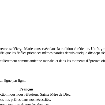
heureuse Vierge Marie conservée dans la tradition chrétienne. Un frag
fie que les fidèles prient ces mêmes paroles depuis quelque dix-sept siècle
culièrement comme antienne mariale, et dans les moments d'épreuve où 
e, ligne par ligne.
Français
ection nous nous réfugions, Sainte Mère de Dieu.
as nos prières dans nos nécessités,
-nous toujours de tous les dangers,