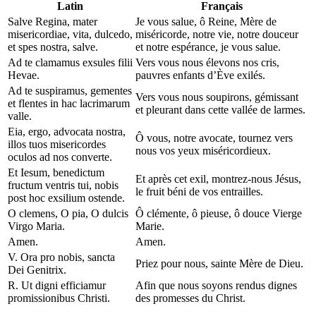
Latin
Français
Salve Regina, mater
Je vous salue, ô Reine, Mère de
misericordiae, vita, dulcedo,
miséricorde, notre vie, notre douceur
et spes nostra, salve.
et notre espérance, je vous salue.
Ad te clamamus exsules filii
Vers vous nous élevons nos cris,
Hevae.
pauvres enfants d’Ève exilés.
Ad te suspiramus, gementes
Vers vous nous soupirons, gémissant
et flentes in hac lacrimarum
et pleurant dans cette vallée de larmes.
valle.
Eia, ergo, advocata nostra,
Ô vous, notre avocate, tournez vers
illos tuos misericordes
nous vos yeux miséricordieux.
oculos ad nos converte.
Et Iesum, benedictum
Et après cet exil, montrez-nous Jésus,
fructum ventris tui, nobis
le fruit béni de vos entrailles.
post hoc exsilium ostende.
O clemens, O pia, O dulcis
Ô clémente, ô pieuse, ô douce Vierge
Virgo Maria.
Marie.
Amen.
Amen.
V. Ora pro nobis, sancta
Priez pour nous, sainte Mère de Dieu.
Dei Genitrix.
R. Ut digni efficiamur
Afin que nous soyons rendus dignes
promissionibus Christi.
des promesses du Christ.