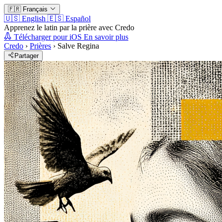
🇫🇷
Français
🇺🇸
English
🇪🇸
Español
Apprenez le latin par la prière avec Credo
Télécharger pour iOS
En savoir plus
Credo
›
Prières
›
Salve Regina
Partager