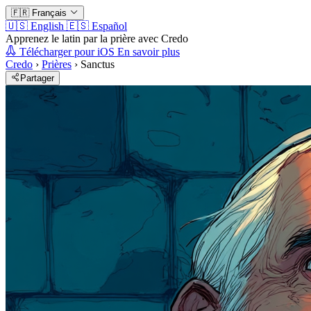
🇫🇷
Français
🇺🇸
English
🇪🇸
Español
Apprenez le latin par la prière avec Credo
Télécharger pour iOS
En savoir plus
Credo
›
Prières
›
Sanctus
Partager