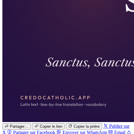
Publier sur
Partager…
Copier le lien
Copier la prière
X
Partager sur Facebook
Envoyer sur WhatsApp
Email