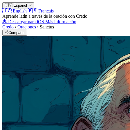
🇪🇸
Español
🇺🇸
English
🇫🇷
Français
Aprende latín a través de la oración con Credo
Descargar para iOS
Más información
Credo
›
Oraciones
›
Sanctus
Compartir