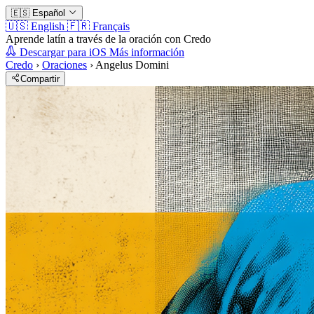
🇪🇸
Español
🇺🇸
English
🇫🇷
Français
Aprende latín a través de la oración con Credo
Descargar para iOS
Más información
Credo
›
Oraciones
›
Angelus Domini
Compartir