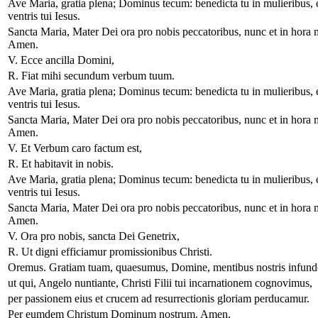
Ave Maria, gratia plena; Dominus tecum: benedicta tu in mulieribus, e
ventris tui Iesus.
Sancta Maria, Mater Dei ora pro nobis peccatoribus, nunc et in hora m
Amen.
V. Ecce ancilla Domini,
R. Fiat mihi secundum verbum tuum.
Ave Maria, gratia plena; Dominus tecum: benedicta tu in mulieribus, e
ventris tui Iesus.
Sancta Maria, Mater Dei ora pro nobis peccatoribus, nunc et in hora m
Amen.
V. Et Verbum caro factum est,
R. Et habitavit in nobis.
Ave Maria, gratia plena; Dominus tecum: benedicta tu in mulieribus, e
ventris tui Iesus.
Sancta Maria, Mater Dei ora pro nobis peccatoribus, nunc et in hora m
Amen.
V. Ora pro nobis, sancta Dei Genetrix,
R. Ut digni efficiamur promissionibus Christi.
Oremus. Gratiam tuam, quaesumus, Domine, mentibus nostris infund
ut qui, Angelo nuntiante, Christi Filii tui incarnationem cognovimus,
per passionem eius et crucem ad resurrectionis gloriam perducamur.
Per eumdem Christum Dominum nostrum. Amen.