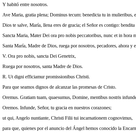
Y habitó entre nosotros.
Ave Maria, gratia plena; Dominus tecum: benedicta tu in mulieribus, et 
Dios te salve, María, llena eres de gracia; el Señor es contigo: bendita 
Sancta Maria, Mater Dei ora pro nobis peccatoribus, nunc et in hora 
Santa María, Madre de Dios, ruega por nosotros, pecadores, ahora y e
V. Ora pro nobis, sancta Dei Genetrix,
Ruega por nosotros, santa Madre de Dios.
R. Ut digni efficiamur promissionibus Christi.
Para que seamos dignos de alcanzar las promesas de Cristo.
Oremus. Gratiam tuam, quaesumus, Domine, mentibus nostris infund
Oremos. Infunde, Señor, tu gracia en nuestros corazones;
ut qui, Angelo nuntiante, Christi Filii tui incarnationem cognovimus,
para que, quienes por el anuncio del Ángel hemos conocido la Encarna