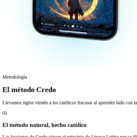
Metodología
El método Credo
Llevamos siglos viendo a los católicos fracasar al aprender latín con 
01
El método natural, hecho católico
Las lecciones de Credo siguen el principio de
Lingua Latina per se ill