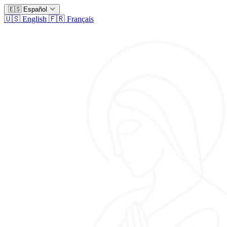
🇪🇸
Español
🇺🇸
English
🇫🇷
Français