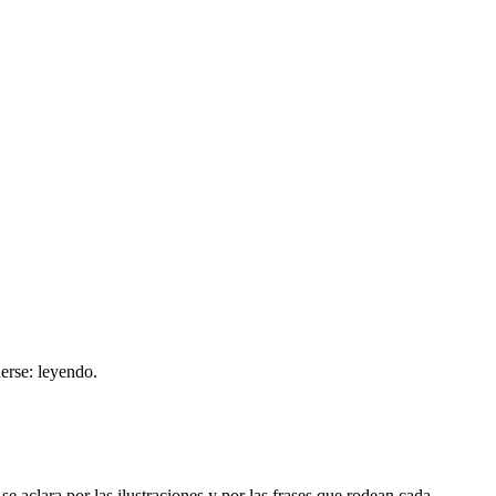
derse: leyendo.
 se aclara por las ilustraciones y por las frases que rodean cada