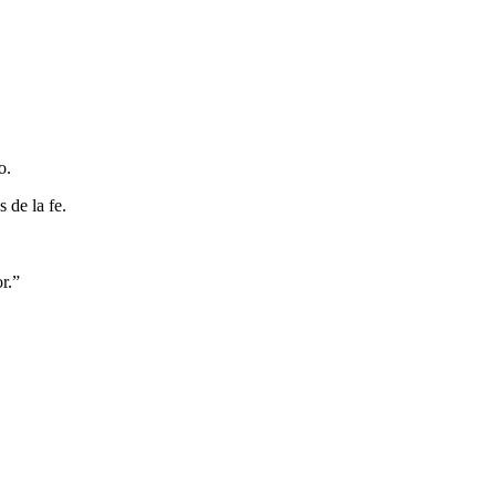
o.
 de la fe.
r.”