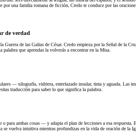
 por una familia romana de ficción, Credo te conduce por las oraciones,
zar de verdad
la Guerra de las Galias de César. Credo empieza por la Señal de la Cruz
da palabra que aprendas la volverás a encontrar en la Misa.
pulares — xilografía, vidriera, entrelazado insular, tinta y aguada. Las
tas traducción para saber lo que significa la palabra.
o para ambas cosas — y adapta el plan de lecciones a esa respuesta. El o
 se vuelva intuitiva mientras profundizas en la vida de oración de la Igl