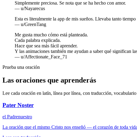
Simplemente preciosa. Se nota que se ha hecho con amor.
— u/Nayarecus
Esta es literalmente la app de mis sueños. Llevaba tanto tiempo
— u/GreenTang
Me gusta mucho cómo está planteada.
Cada palabra explicada.
Hace que sea más fácil aprender.
Y las animaciones también me ayudan a saber qué significan las
— u/Affectionate_Face_71
Prueba una oración
Las oraciones que aprenderás
Lee cada oración en latín, línea por línea, con traducción, vocabulario
Pater Noster
el Padrenuestro
La oración que el mismo Cristo nos enseñó — el corazón de toda vida 