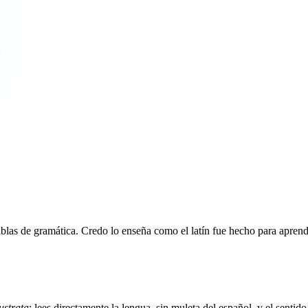
tablas de gramática. Credo lo enseña como el latín fue hecho para apren
ustrata
: lees directamente la lengua, sin muleta del español, y el sentido