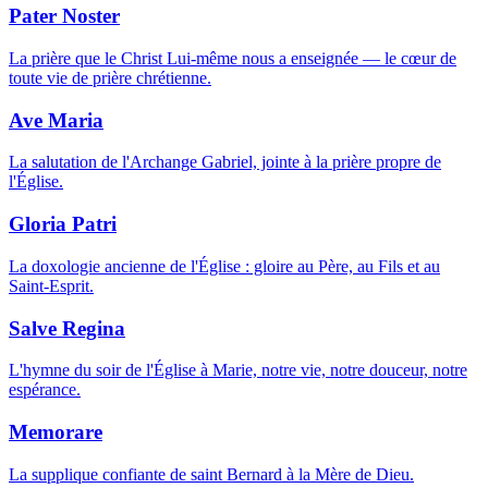
Pater Noster
La prière que le Christ Lui-même nous a enseignée — le cœur de
toute vie de prière chrétienne.
Ave Maria
La salutation de l'Archange Gabriel, jointe à la prière propre de
l'Église.
Gloria Patri
La doxologie ancienne de l'Église : gloire au Père, au Fils et au
Saint-Esprit.
Salve Regina
L'hymne du soir de l'Église à Marie, notre vie, notre douceur, notre
espérance.
Memorare
La supplique confiante de saint Bernard à la Mère de Dieu.