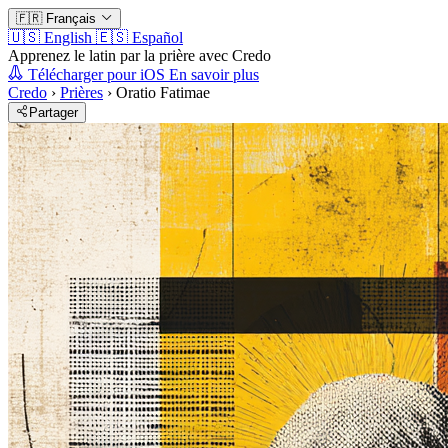
🇫🇷
Français
🇺🇸
English
🇪🇸
Español
Apprenez le latin par la prière avec Credo
Télécharger pour iOS
En savoir plus
Credo
›
Prières
›
Oratio Fatimae
Partager