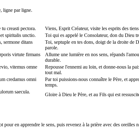
, ligne par ligne.
tu creasti pectora.
Viens, Esprit Créateur, visite les esprits des tien
t spiritalis unctio.
Toi qui es appelé le Consolateur, don du Dieu très
s, sermone ditans
Toi, septuple en tes dons, doigt de la droite de D
parole.
poris virtute firmans
Allume une lumière en nos sens, répands l'amour
durable.
aevio, vitemus omne
Repousse l'ennemi au loin, et donne-nous la paix
tout mal.
itum credamus omni
Par toi puissions-nous connaître le Père, et appre
temps.
eculorum saecula.
Gloire à Dieu le Père, et au Fils qui est ressusci
 pour en apprendre le sens, puis revenez à la prière avec des oreilles n