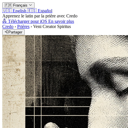
🇫🇷
Français
🇺🇸
English
🇪🇸
Español
Apprenez le latin par la prière avec Credo
Télécharger pour iOS
En savoir plus
Credo
›
Prières
›
Veni Creator Spiritus
Partager