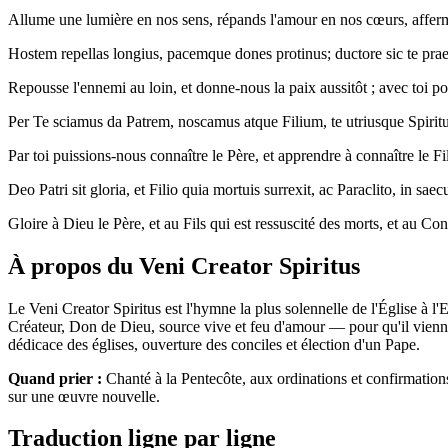
Allume une lumière en nos sens, répands l'amour en nos cœurs, affermi
Hostem repellas longius, pacemque dones protinus; ductore sic te pr
Repousse l'ennemi au loin, et donne-nous la paix aussitôt ; avec toi p
Per Te sciamus da Patrem, noscamus atque Filium, te utriusque Spir
Par toi puissions-nous connaître le Père, et apprendre à connaître le Fil
Deo Patri sit gloria, et Filio quia mortuis surrexit, ac Paraclito, in s
Gloire à Dieu le Père, et au Fils qui est ressuscité des morts, et au Con
À propos du Veni Creator Spiritus
Le Veni Creator Spiritus est l'hymne la plus solennelle de l'Église à 
Créateur, Don de Dieu, source vive et feu d'amour — pour qu'il vienne e
dédicace des églises, ouverture des conciles et élection d'un Pape.
Quand prier :
Chanté à la Pentecôte, aux ordinations et confirmations,
sur une œuvre nouvelle.
Traduction ligne par ligne