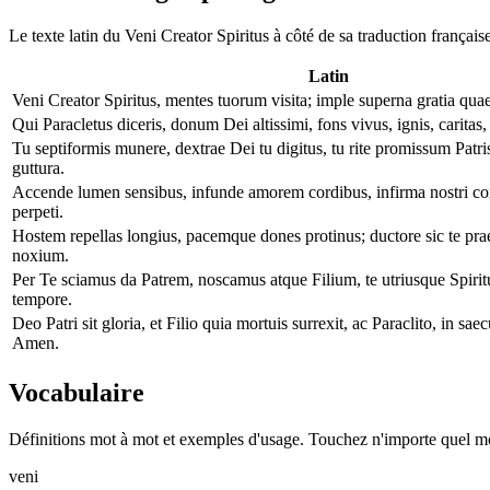
Le texte latin du Veni Creator Spiritus à côté de sa traduction française
Latin
Veni Creator Spiritus, mentes tuorum visita; imple superna gratia quae 
Qui Paracletus diceris, donum Dei altissimi, fons vivus, ignis, caritas, e
Tu septiformis munere, dextrae Dei tu digitus, tu rite promissum Patri
guttura.
Accende lumen sensibus, infunde amorem cordibus, infirma nostri cor
perpeti.
Hostem repellas longius, pacemque dones protinus; ductore sic te pr
noxium.
Per Te sciamus da Patrem, noscamus atque Filium, te utriusque Spir
tempore.
Deo Patri sit gloria, et Filio quia mortuis surrexit, ac Paraclito, in sa
Amen.
Vocabulaire
Définitions mot à mot et exemples d'usage. Touchez n'importe quel mot
veni