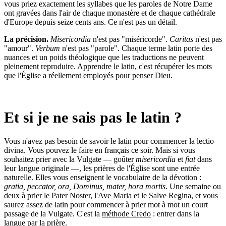
vous priez exactement les syllabes que les paroles de Notre Dame
ont gravées dans l'air de chaque monastère et de chaque cathédrale
d'Europe depuis seize cents ans. Ce n'est pas un détail.
La précision.
Misericordia
n'est pas "miséricorde".
Caritas
n'est pas
"amour".
Verbum
n'est pas "parole". Chaque terme latin porte des
nuances et un poids théologique que les traductions ne peuvent
pleinement reproduire. Apprendre le latin, c'est récupérer les mots
que l'Église a réellement employés pour penser Dieu.
Et si je ne sais pas le latin ?
Vous n'avez pas besoin de savoir le latin pour commencer la lectio
divina. Vous pouvez le faire en français ce soir. Mais si vous
souhaitez prier avec la Vulgate — goûter
misericordia
et
fiat
dans
leur langue originale —, les prières de l'Église sont une entrée
naturelle. Elles vous enseignent le vocabulaire de la dévotion :
gratia, peccator, ora, Dominus, mater, hora mortis
. Une semaine ou
deux à prier le
Pater Noster
, l'
Ave Maria
et le
Salve Regina
, et vous
saurez assez de latin pour commencer à prier mot à mot un court
passage de la Vulgate. C'est la
méthode Credo
: entrer dans la
langue par la prière.