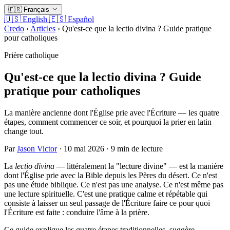
🇫🇷
Français
🇺🇸
English
🇪🇸
Español
Credo
›
Articles
›
Qu'est-ce que la lectio divina ? Guide pratique
pour catholiques
Prière catholique
Qu'est-ce que la lectio divina ? Guide
pratique pour catholiques
La manière ancienne dont l'Église prie avec l'Écriture — les quatre
étapes, comment commencer ce soir, et pourquoi la prier en latin
change tout.
Par
Jason Victor
· 10 mai 2026 · 9 min de lecture
La
lectio divina
— littéralement la "lecture divine" — est la manière
dont l'Église prie avec la Bible depuis les Pères du désert. Ce n'est
pas une étude biblique. Ce n'est pas une analyse. Ce n'est même pas
une lecture spirituelle. C'est une pratique calme et répétable qui
consiste à laisser un seul passage de l'Écriture faire ce pour quoi
l'Écriture est faite : conduire l'âme à la prière.
Ce guide explique les quatre étapes traditionnelles, suggère