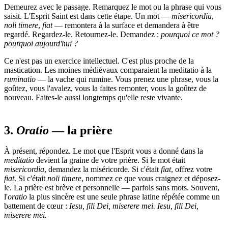
Demeurez avec le passage. Remarquez le mot ou la phrase qui vous
saisit. L'Esprit Saint est dans cette étape. Un mot —
misericordia
,
noli timere
,
fiat
— remontera à la surface et demandera à être
regardé. Regardez-le. Retournez-le. Demandez :
pourquoi ce mot ?
pourquoi aujourd'hui ?
Ce n'est pas un exercice intellectuel. C'est plus proche de la
mastication. Les moines médiévaux comparaient la meditatio à la
ruminatio
— la vache qui rumine. Vous prenez une phrase, vous la
goûtez, vous l'avalez, vous la faites remonter, vous la goûtez de
nouveau. Faites-le aussi longtemps qu'elle reste vivante.
3.
Oratio
— la prière
À présent, répondez. Le mot que l'Esprit vous a donné dans la
meditatio
devient la graine de votre prière. Si le mot était
misericordia
, demandez la miséricorde. Si c'était
fiat
, offrez votre
fiat
. Si c'était
noli timere
, nommez ce que vous craignez et déposez-
le. La prière est brève et personnelle — parfois sans mots. Souvent,
l'
oratio
la plus sincère est une seule phrase latine répétée comme un
battement de cœur :
Iesu, fili Dei, miserere mei. Iesu, fili Dei,
miserere mei.